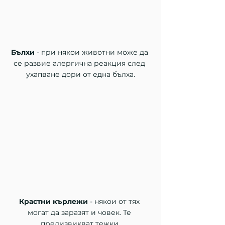
Бълхи 
- при някои животни може да 
се развие алергична реакция след 
ухапване дори от една бълха.
Крастни кърлежи
 - някои от тях 
могат да заразят и човек. Те 
предизвикват тежки 