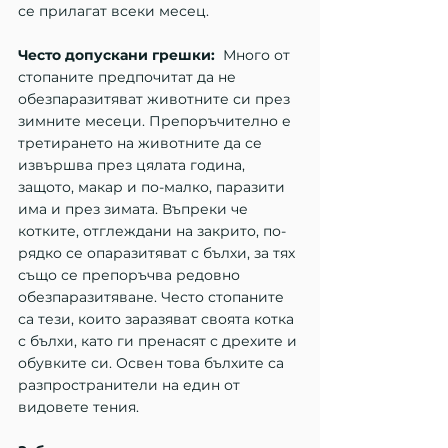
се прилагат всеки месец.
Често допускани грешки:
  Много от 
стопаните предпочитат да не 
обезпаразитяват животните си през 
зимните месеци. Препоръчително е 
третирането на животните да се 
извършва през цялата година, 
защото, макар и по-малко, паразити 
има и през зимата. Въпреки че 
котките, отглеждани на закрито, по-
рядко се опаразитяват с бълхи, за тях 
също се препоръчва редовно 
обезпаразитяване. Често стопаните 
са тези, които заразяват своята котка 
с бълхи, като ги пренасят с дрехите и 
обувките си. Освен това бълхите са 
разпространители на един от 
видовете тения.