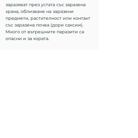
заразяват през устата със заразена 
храна, облизване на заразени 
предмети, растителност или контакт 
със заразена почва (дори саксии). 
Много от вътрешните паразити са 
опасни и за хората.
Профилактика:
  Препоръчва се 
обезпаразитяването за малки 
животни да се прави ведъж месечно 
до навършване на 6-месечна 
възраст, а след това през месец (т.е. 
на всеки два месеца) през целия 
живот на кучето или котката.
Препарати:
  По-популярни са 
таблетките за вътрешно 
обезпаразитяване. Важно е да се 
знае, че активните съставки са 
различни в кучешката и котешката 