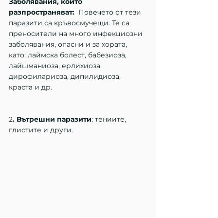
Заболявания, които 
разпространяват:
  Повечето от тези 
паразити са кръвосмучещи. Те са 
преносители на много инфекциозни 
заболявания, опасни и за хората, 
като: лаймска болест, бабезиоза, 
лайшманиоза, ерлихиоза, 
дирофилариоза, дипилидиоза, 
краста и др.
2
. Вътрешни паразити
: тениите, 
глистите и други.